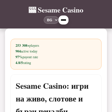
🎰 Sesame Casino
253 308+
players
904
active today
97%
payout rate
4.8/5
rating
Sesame Casino: игри
на живо, слотове и
бързи печалби