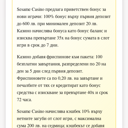
Sesame Casino предлага приветствен бонус за
нови играчи: 100% бонус върху първия депозит
до 600 лв. при минимален депозит 20 лв.
Казино начислява бонуса като бонус баланс и
изисква превъртане 35x на бонус сумата в слот
игри в срок до 7 дни.
Казино добавя фриспинове към пакета: 100
безплатни завъртания, разпределени по 20 на
ден за 5 дни след първия депозит.
Фриспиновете са по 0,20 лв. на завъртане и
печалбите от тях се кредитират като бонус
средства с изискване за превъртане 40x и срок
72 часа.
Sesame Casino начислява кэшбек 10% върху
нетните загуби от слот игри, с максимална
сума 200 лв. на седмица; кэшбекът се добавя