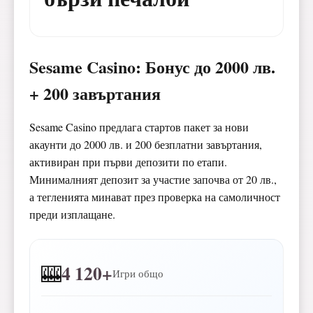
Sesame Casino: Бонус до 2000 лв.
+ 200 завъртания
Sesame Casino предлага стартов пакет за нови
акаунти до 2000 лв. и 200 безплатни завъртания,
активиран при първи депозити по етапи.
Минималният депозит за участие започва от 20 лв.,
а тегленията минават през проверка на самоличност
преди изплащане.
🎰
4 120+
Игри общо