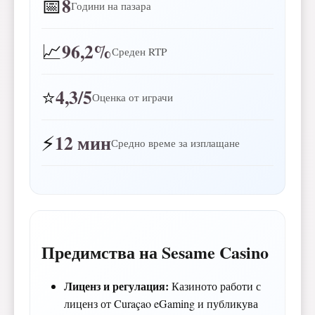
📅
8
Години на пазара
📈
96,2%
Среден RTP
⭐
4,3/5
Оценка от играчи
⚡
12 мин
Средно време за изплащане
Предимства на Sesame Casino
Лиценз и регулация:
Казиното работи с
лиценз от Curaçao eGaming и публикува