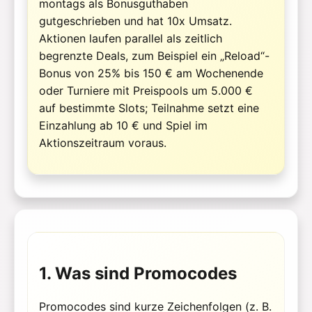
montags als Bonusguthaben
gutgeschrieben und hat 10x Umsatz.
Aktionen laufen parallel als zeitlich
begrenzte Deals, zum Beispiel ein „Reload“-
Bonus von 25% bis 150 € am Wochenende
oder Turniere mit Preispools um 5.000 €
auf bestimmte Slots; Teilnahme setzt eine
Einzahlung ab 10 € und Spiel im
Aktionszeitraum voraus.
1. Was sind Promocodes
Promocodes sind kurze Zeichenfolgen (z. B.