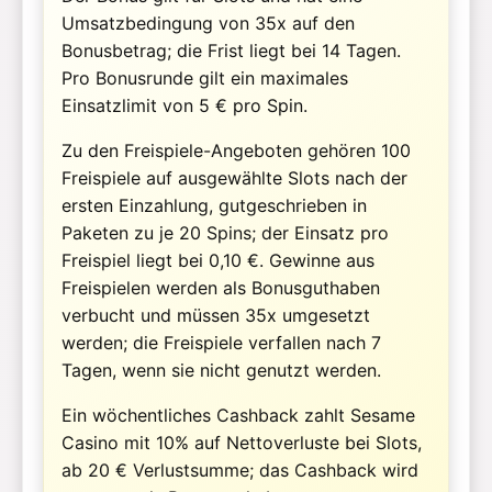
Umsatzbedingung von 35x auf den
Bonusbetrag; die Frist liegt bei 14 Tagen.
Pro Bonusrunde gilt ein maximales
Einsatzlimit von 5 € pro Spin.
Zu den Freispiele-Angeboten gehören 100
Freispiele auf ausgewählte Slots nach der
ersten Einzahlung, gutgeschrieben in
Paketen zu je 20 Spins; der Einsatz pro
Freispiel liegt bei 0,10 €. Gewinne aus
Freispielen werden als Bonusguthaben
verbucht und müssen 35x umgesetzt
werden; die Freispiele verfallen nach 7
Tagen, wenn sie nicht genutzt werden.
Ein wöchentliches Cashback zahlt Sesame
Casino mit 10% auf Nettoverluste bei Slots,
ab 20 € Verlustsumme; das Cashback wird