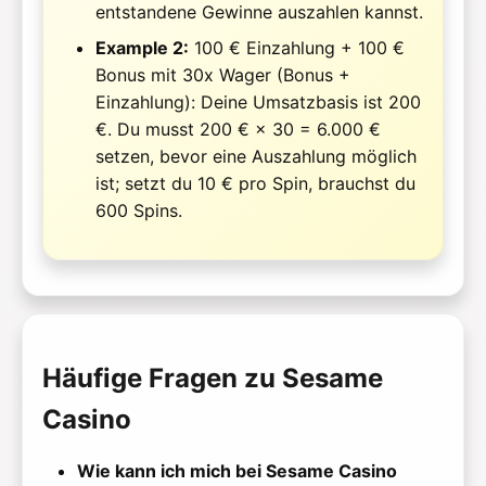
entstandene Gewinne auszahlen kannst.
Example 2:
100 € Einzahlung + 100 €
Bonus mit 30x Wager (Bonus +
Einzahlung): Deine Umsatzbasis ist 200
€. Du musst 200 € × 30 = 6.000 €
setzen, bevor eine Auszahlung möglich
ist; setzt du 10 € pro Spin, brauchst du
600 Spins.
Häufige Fragen zu Sesame
Casino
Wie kann ich mich bei Sesame Casino