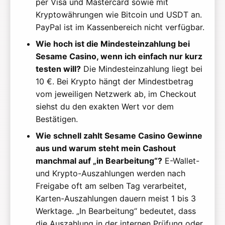
per Visa und Mastercard sowie mit
Kryptowährungen wie Bitcoin und USDT an.
PayPal ist im Kassenbereich nicht verfügbar.
Wie hoch ist die Mindesteinzahlung bei
Sesame Casino, wenn ich einfach nur kurz
testen will?
Die Mindesteinzahlung liegt bei
10 €. Bei Krypto hängt der Mindestbetrag
vom jeweiligen Netzwerk ab, im Checkout
siehst du den exakten Wert vor dem
Bestätigen.
Wie schnell zahlt Sesame Casino Gewinne
aus und warum steht mein Cashout
manchmal auf „in Bearbeitung“?
E-Wallet-
und Krypto-Auszahlungen werden nach
Freigabe oft am selben Tag verarbeitet,
Karten-Auszahlungen dauern meist 1 bis 3
Werktage. „In Bearbeitung“ bedeutet, dass
die Auszahlung in der internen Prüfung oder