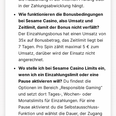
in der Zahlungsabwicklung hängt.
Wie funktionieren die Bonusbedingungen
bei Sesame Casino, also Umsatz und
Zeitlimit, damit der Bonus nicht verfällt?
Der Einzahlungsbonus hat einen Umsatz von
35x auf Bonusbetrag, das Zeitlimit liegt bei
7 Tagen. Pro Spin zählt maximal 5 € zum
Umsatz, darüber wird der Einsatz nicht
angerechnet.
Wo stelle ich bei Sesame Casino Limits ein,
wenn ich ein Einzahlungslimit oder eine
Pause aktivieren will?
Du findest die
Optionen im Bereich „Responsible Gaming“
und setzt dort Tages-, Wochen- oder
Monatslimits für Einzahlungen. Für eine
Pause aktivierst du die Selbstausschluss-
Funktion und wählst die Dauer, der Zugang