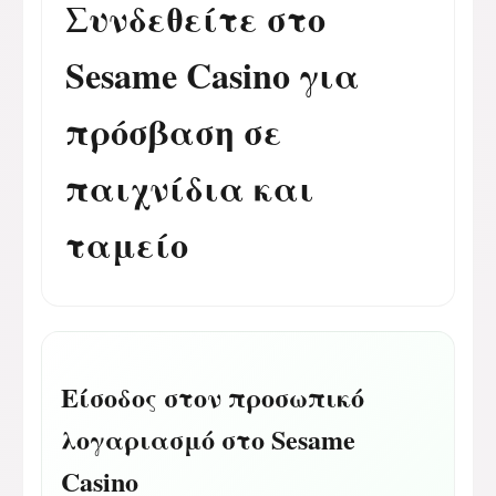
Συνδεθείτε στο
Sesame Casino για
πρόσβαση σε
παιχνίδια και
ταμείο
Είσοδος στον προσωπικό
λογαριασμό στο Sesame
Casino