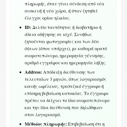
πληρωμής, όταν γίνει σύνδεση από νέα
συσκευή ή νέα χώρα, ή όταν ζητηθεί
έλεγχος ορίου ηλικίας.
ID:
Δελτίο ταυτότητας ή διαβατήριο ή
άδεια οδήγησης σε ισχύ. Συνήθως
ζητούνται φωτογραφίες και των δύο
όψεων (όπου υπάρχει), με καθαρά ορατό
ονοματεπώνυμο, ημερομηνία γέννησης,
αριθμό εγγράφου και ημερομηνία λήξης.
Address:
Απόδειξη διεύθυνσης των
τελευταίων 3 μηνών, όπως λογαριασμός
κοινής ωφέλειας, τραπεζικό έγγραφο ή
επίσημη βεβαίωση κατοικίας. Το έγγραφο
πρέπει να δείχνει το ίδιο ονοματεπώνυμο
και την ίδια διεύθυνση που δηλώθηκαν
στον λογαριασμό.
Μέθοδος πληρωμής:
Επιβεβαίωση ότι η