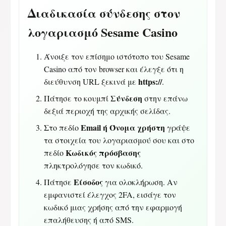
Διαδικασία σύνδεσης στον
λογαριασμό Sesame Casino
Άνοιξε τον επίσημο ιστότοπο του Sesame
Casino από τον browser και έλεγξε ότι η
https://
διεύθυνση URL ξεκινά με
.
Σύνδεση
Πάτησε το κουμπί
στην επάνω
δεξιά περιοχή της αρχικής σελίδας.
Email ή Όνομα χρήστη
Στο πεδίο
γράψε
τα στοιχεία του λογαριασμού σου και στο
Κωδικός πρόσβασης
πεδίο
πληκτρολόγησε τον κωδικό.
Είσοδος
Πάτησε
για ολοκλήρωση. Αν
εμφανιστεί έλεγχος 2FA, εισάγε τον
κωδικό μιας χρήσης από την εφαρμογή
επαλήθευσης ή από SMS.