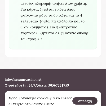
μέθοδος πληρωμής ανήκει στον χρήστη.
Για κάρτα, ζητείται εικόνα όπου
φαίνονται μόνο τα 6 πρώτα και τα 4
τελευταία ψηφία (τα υπόλοιπα και το
CVV κρυμμένα). Για ηλεκτρονικό
πορτοφόλι, ζητείται στιγμιότυπο οθόνης
του προφίλ ή
info@sesamecasino.net
Υποστήριξη: 24/7
Άδεια: 30567221759
Παίξτε υπεύθυνα.
Χρησιμοποιούμε cookies για καλύτερη
© 2018 -
2026
Sesame Casino.
Αποδοχή
εμπειρία στο Sesame Casino.