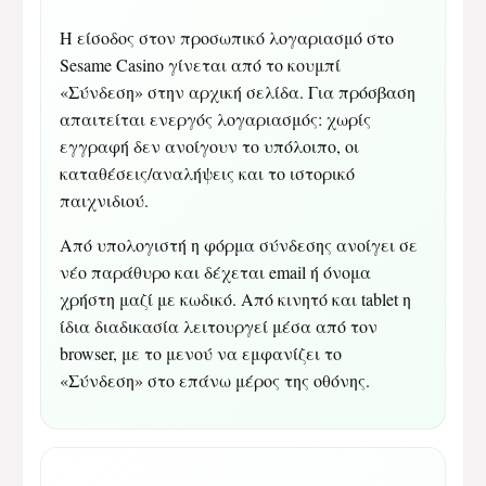
Η είσοδος στον προσωπικό λογαριασμό στο
Sesame Casino γίνεται από το κουμπί
«Σύνδεση» στην αρχική σελίδα. Για πρόσβαση
απαιτείται ενεργός λογαριασμός: χωρίς
εγγραφή δεν ανοίγουν το υπόλοιπο, οι
καταθέσεις/αναλήψεις και το ιστορικό
παιχνιδιού.
Από υπολογιστή η φόρμα σύνδεσης ανοίγει σε
νέο παράθυρο και δέχεται email ή όνομα
χρήστη μαζί με κωδικό. Από κινητό και tablet η
ίδια διαδικασία λειτουργεί μέσα από τον
browser, με το μενού να εμφανίζει το
«Σύνδεση» στο επάνω μέρος της οθόνης.