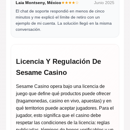
Laia Montseny, México
★★★★☆
Junio 2025
El chat de soporte respondió en menos de cinco
minutos y me explicó el límite de retiro con un
ejemplo de mi cuenta. La solución llegó en la misma
conversación.
Licencia Y Regulación De
Sesame Casino
Sesame Casino opera bajo una licencia de
juego que define qué productos puede ofrecer
(tragamonedas, casino en vivo, apuestas) y en
qué territorios puede aceptar jugadores. Para el
jugador, esto significa que el casino debe
respetar las condiciones de la licencia: reglas
publicadas, términos de bonos verificables y un