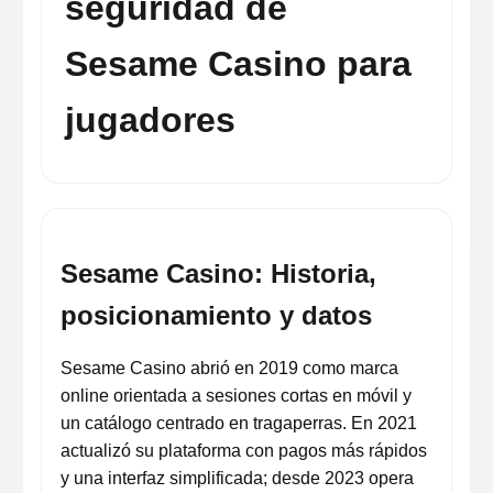
seguridad de
Sesame Casino para
jugadores
Sesame Casino: Historia,
posicionamiento y datos
Sesame Casino abrió en 2019 como marca
online orientada a sesiones cortas en móvil y
un catálogo centrado en tragaperras. En 2021
actualizó su plataforma con pagos más rápidos
y una interfaz simplificada; desde 2023 opera