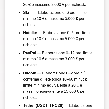
20 € e massimo 2.000 € per richiesta.
Skrill
— Elaborazione 0–6 ore; limite
minimo 10 € e massimo 5.000 € per
richiesta.
Neteller
— Elaborazione 0–6 ore; limite
minimo 10 € e massimo 5.000 € per
richiesta.
PayPal
— Elaborazione 0–12 ore; limite
minimo 10 € e massimo 3.000 € per
richiesta.
Bitcoin
— Elaborazione 0–2 ore più
conferme di rete (circa 10–60 minuti);
limite minimo equivalente a 20 € e
massimo equivalente a 15.000 € per
richiesta.
Tether (USDT, TRC20)
— Elaborazione