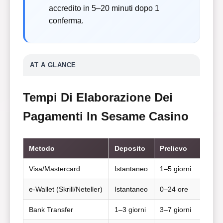
accredito in 5–20 minuti dopo 1
conferma.
AT A GLANCE
Tempi Di Elaborazione Dei
Pagamenti In Sesame Casino
Metodo
Deposito
Prelievo
Visa/Mastercard
Istantaneo
1–5 giorni
e-Wallet (Skrill/Neteller)
Istantaneo
0–24 ore
Bank Transfer
1–3 giorni
3–7 giorni