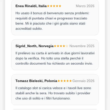
Enea Rinaldi, Italia
★★★★★
Marzo 2026
Ho usato il bonus di benvenuto senza problemi:
requisiti di puntata chiari e progresso tracciato
bene. Mi è piaciuto che i giri gratis siano stati
accreditati subito.
Sigrid_North, Norvegia
★★★★☆
Novembre 2025
Il prelievo su carta è arrivato in due giorni lavorativi
dopo la verifica. Ho tolto una stella perché il
controllo documenti ha richiesto un secondo invio.
Tomasz Bielecki, Polonia
★★★★★
Gennaio 2026
Il catalogo slot si carica veloce e i tavoli live sono
stabili anche la sera. Ho trovato subito i provider
che uso di solito e i filtri funzionano.