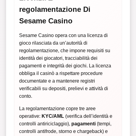
regolamentazione Di
Sesame Casino
Sesame Casino opera con una licenza di
gioco rilasciata da un’autorità di
regolamentazione, che impone requisiti su
identità dei giocatori, tracciabilità dei
pagamenti e integrità dei giochi. La licenza
obbliga il casinò a rispettare procedure
documentate e a mantenere registri
verificabili su depositi, prelievi e attività di
conto.
La regolamentazione copre tre aree
operative:
KYC/AML
(verifica dell’identità e
controlli antiriciclaggio),
pagamenti
(tempi,
controlli antifrode, storno e chargeback) e