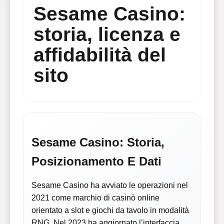
Sesame Casino:
storia, licenza e
affidabilità del
sito
Sesame Casino: Storia,
Posizionamento E Dati
Sesame Casino ha avviato le operazioni nel
2021 come marchio di casinò online
orientato a slot e giochi da tavolo in modalità
RNG. Nel 2023 ha aggiornato l’interfaccia