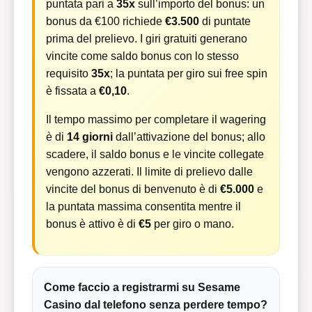
puntata pari a
35x
sull’importo del bonus: un
bonus da €100 richiede
€3.500
di puntate
prima del prelievo. I giri gratuiti generano
vincite come saldo bonus con lo stesso
requisito
35x
; la puntata per giro sui free spin
è fissata a
€0,10
.
Il tempo massimo per completare il wagering
è di
14 giorni
dall’attivazione del bonus; allo
scadere, il saldo bonus e le vincite collegate
vengono azzerati. Il limite di prelievo dalle
vincite del bonus di benvenuto è di
€5.000
e
la puntata massima consentita mentre il
bonus è attivo è di
€5
per giro o mano.
Come faccio a registrarmi su Sesame
Casino dal telefono senza perdere tempo?