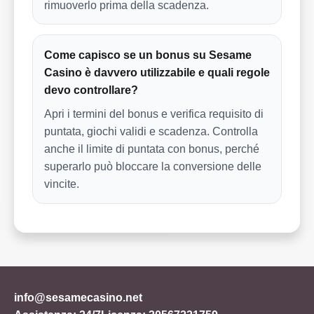
rimuoverlo prima della scadenza.
Come capisco se un bonus su Sesame
Casino è davvero utilizzabile e quali regole
devo controllare?
Apri i termini del bonus e verifica requisito di
puntata, giochi validi e scadenza. Controlla
anche il limite di puntata con bonus, perché
superarlo può bloccare la conversione delle
vincite.
info@sesamecasino.net