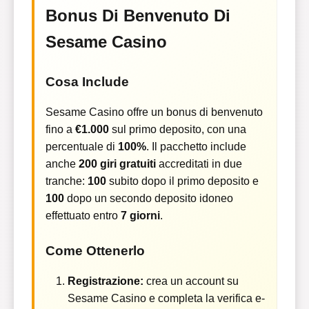
Bonus Di Benvenuto Di
Sesame Casino
Cosa Include
Sesame Casino offre un bonus di benvenuto
fino a
€1.000
sul primo deposito, con una
percentuale di
100%
. Il pacchetto include
anche
200 giri gratuiti
accreditati in due
tranche:
100
subito dopo il primo deposito e
100
dopo un secondo deposito idoneo
effettuato entro
7 giorni
.
Come Ottenerlo
Registrazione:
crea un account su
Sesame Casino e completa la verifica e-