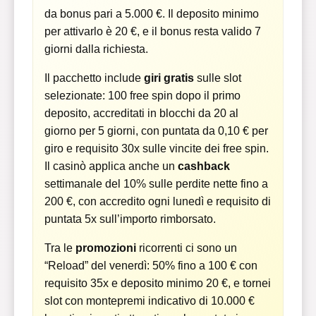
da bonus pari a 5.000 €. Il deposito minimo
per attivarlo è 20 €, e il bonus resta valido 7
giorni dalla richiesta.
Il pacchetto include
giri gratis
sulle slot
selezionate: 100 free spin dopo il primo
deposito, accreditati in blocchi da 20 al
giorno per 5 giorni, con puntata da 0,10 € per
giro e requisito 30x sulle vincite dei free spin.
Il casinò applica anche un
cashback
settimanale del 10% sulle perdite nette fino a
200 €, con accredito ogni lunedì e requisito di
puntata 5x sull’importo rimborsato.
Tra le
promozioni
ricorrenti ci sono un
“Reload” del venerdì: 50% fino a 100 € con
requisito 35x e deposito minimo 20 €, e tornei
slot con montepremi indicativo di 10.000 €